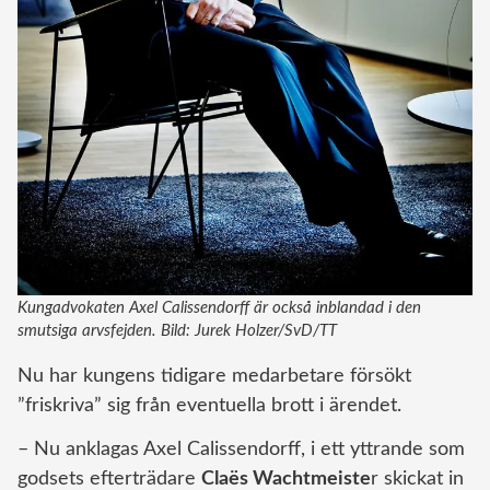
Kungadvokaten Axel Calissendorff är också inblandad i den
smutsiga arvsfejden. Bild: Jurek Holzer/SvD/TT
Nu har kungens tidigare medarbetare försökt
”friskriva” sig från eventuella brott i ärendet.
– Nu anklagas Axel Calissendorff, i ett yttrande som
godsets efterträdare
Claës Wachtmeiste
r skickat in