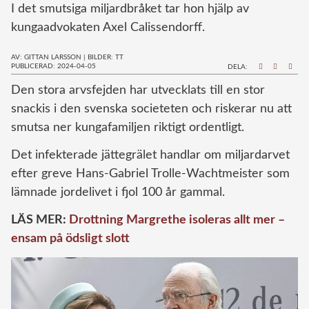
I det smutsiga miljardbråket tar hon hjälp av
kungaadvokaten Axel Calissendorff.
AV: GITTAN LARSSON
|
BILDER: TT
PUBLICERAD: 2024-04-05
DELA:
D
en stora arvsfejden har utvecklats till en stor
snackis i den svenska societeten och riskerar nu att
smutsa ner kungafamiljen riktigt ordentligt.
Det infekterade jättegrälet handlar om miljardarvet
efter greve Hans-Gabriel Trolle-Wachtmeister som
lämnade jordelivet i fjol 100 år gammal.
LÄS MER:
Drottning Margrethe isoleras allt mer –
ensam på ödsligt slott