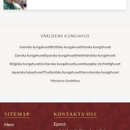
VÄRLDENS KUNGAHUS
Svenska kungahuset
Brittiska kungahuset
Norska kungahuset
Danska kungahuset
Spanska kungahuset
Nederländska kungahuset
Belgiska kungahuset
Jordanska kungahuset
Luxemburgska storhertighuset
Japanska kejsarhuset
Thailändska kungahuset
Marockanska kungahuset
Monacos furstehus
SITEMAP
KONTAKTA OSS
Epost:
Hem