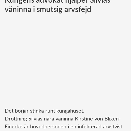
Kungens advokat hjälper Silvias
Brittiska kungahuset
väninna i smutsig arvsfejd
Norska kungahuset
Danska kungahuset
Spanska kungahuset
Nederländska kungahuset
Belgiska kungahuset
Jordanska kungahuset
Luxemburgska storhertighuset
Japanska kejsarhuset
Thailändska kungahuset
Marockanska kungahuset
Det börjar stinka runt kungahuset.
Monacos furstehus
Drottning Silvias nära väninna Kirstine von Blixen-
Finecke är huvudpersonen i en infekterad arvstvist.