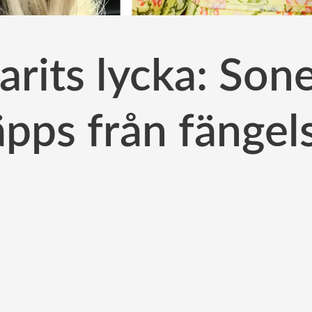
Y
rits lycka: Son
äpps från fängel