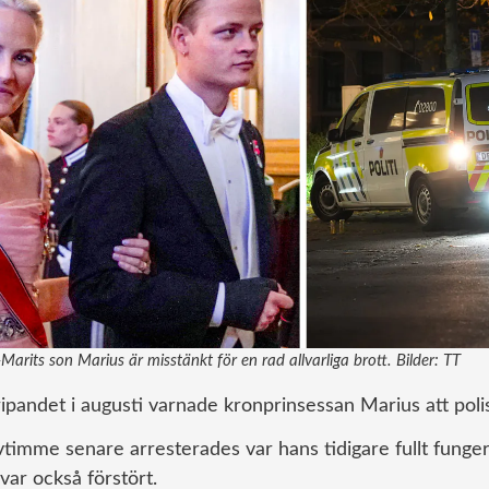
arits son Marius är misstänkt för en rad allvarliga brott. Bilder: TT
ripandet i augusti varnade kronprinsessan Marius att polisen
timme senare arresterades var hans tidigare fullt funge
 var också förstört.