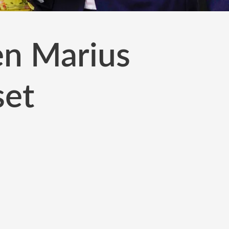
en Marius
set