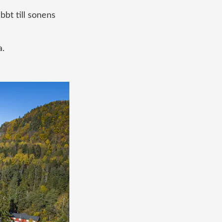
bt till sonens
a.