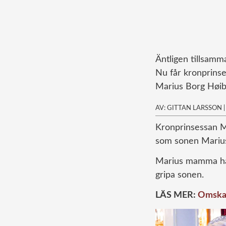
Äntligen tillsamm
Nu får kronprins
Marius Borg Høiby
AV: GITTAN LARSSON
K
ronprinsessan Me
som sonen Marius 
Marius mamma har 
gripa sonen.
LÄS MER:
Omskaka