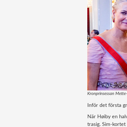
Kronprinsessan Mette-M
Inför det första g
När Høiby en halv
trasig. Sim-kortet