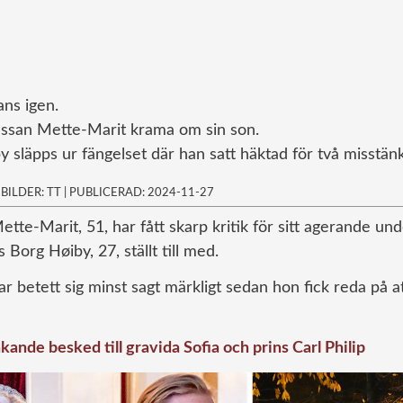
ans igen.
essan Mette-Marit krama om sin son.
 släpps ur fängelset där han satt häktad för två misstänk
|
BILDER: TT
|
PUBLICERAD: 2024-11-27
tte-Marit, 51, har fått skarp kritik för sitt agerande und
Borg Høiby, 27, ställt till med.
betett sig minst sagt märkligt sedan hon fick reda på at
nde besked till gravida Sofia och prins Carl Philip