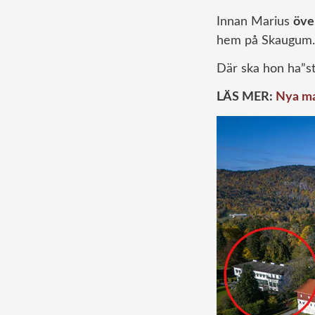
Innan Marius
över
hem på Skaugum.
Där ska hon ha”st
LÄS MER:
Nya man