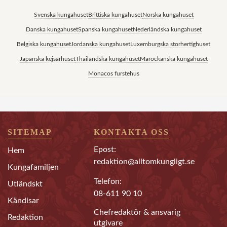
Svenska kungahuset
Brittiska kungahuset
Norska kungahuset
Danska kungahuset
Spanska kungahuset
Nederländska kungahuset
Belgiska kungahuset
Jordanska kungahuset
Luxemburgska storhertighuset
Japanska kejsarhuset
Thailändska kungahuset
Marockanska kungahuset
Monacos furstehus
SITEMAP
KONTAKTA OSS
Epost:
Hem
redaktion@alltomkungligt.se
Kungafamiljen
Telefon:
Utländskt
08-611 90 10
Kändisar
Chefredaktör & ansvarig
Redaktion
utgivare