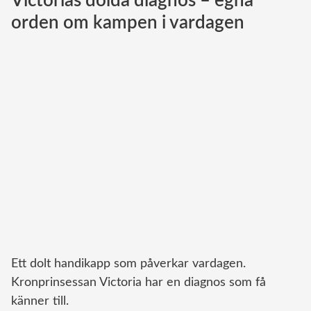
Victorias dolda diagnos – egna
Brittiska kungahuset
orden om kampen i vardagen
Norska kungahuset
Danska kungahuset
Spanska kungahuset
Nederländska kungahuset
Belgiska kungahuset
Jordanska kungahuset
Luxemburgska storhertighuset
Japanska kejsarhuset
Thailändska kungahuset
Marockanska kungahuset
Ett dolt handikapp som påverkar vardagen.
Monacos furstehus
Kronprinsessan Victoria har en diagnos som få
känner till.